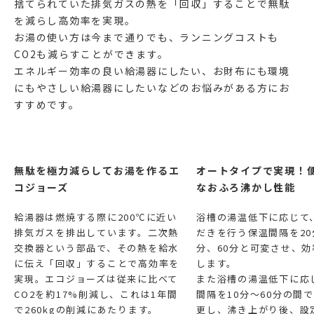
捨てられていた排気ガスの熱を「回収」することで無駄
を減らし高効率を実現。
お湯の使い方は今まで通りでも、ランニングコストも
CO2も減らすことができます。
エネルギー効率の良い給湯器にしたい、お財布にも環境
にもやさしい給湯器にしたいなどのお悩みがある方にお
すすめです。
無駄を極力減らしてお湯を作るエ
オートタイプで実現！
コジョーズ
なおふろ沸かし性能
給湯器は燃焼する際に200℃に近い
浴槽の湯温低下に応じて
排気ガスを排出しています。二次熱
だきを行う保温間隔を20
交換器という部品で、その熱を給水
分、60分と可変させ、
に伝え「回収」することで高効率を
します。
実現。エコジョーズは従来に比べて
また浴槽の湯温低下に応
CO2を約17%削減し、これは1年間
間隔を10分～60分の間
で260kgの削減にあたります。
更し、沸き上がり後、設